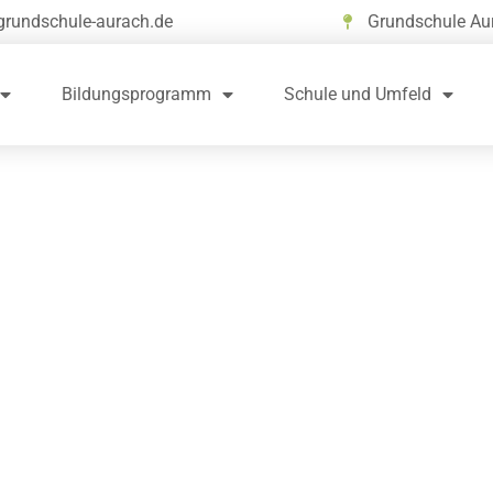
grundschule-aurach.de
Grundschule Au
Bildungsprogramm
Schule und Umfeld
ag nach den Weihnachtsfe