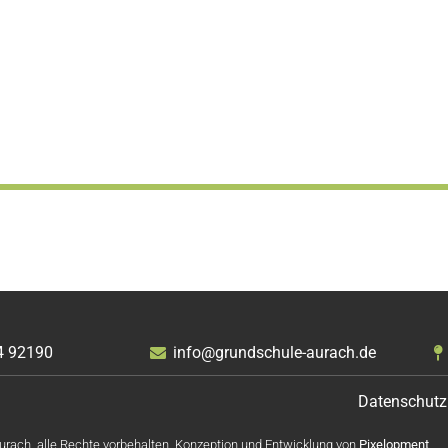
4 92190
info@grundschule-aurach.de
Datenschutz
rach, alle Rechte vorbehalten. Konzeption und Entwicklung von
Pixelopment